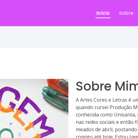
Início
Sobre
Sobre Mi
A Artes Cores e Letras é 
quando cursei Produção Mu
conhecida como Unisanta, e
nas redes sociais e então
meados de abril, postando
comigo até hoje. Estou ta