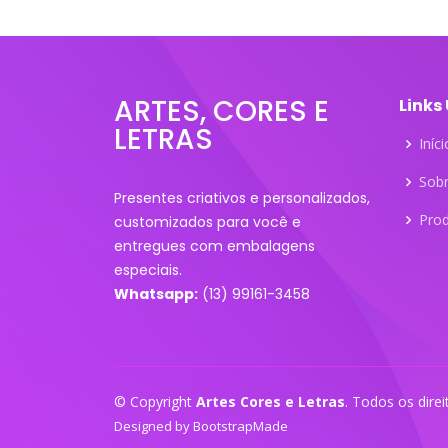
ARTES, CORES E
Links
LETRAS
Iníci
Sob
Presentes criativos e personalizados,
Pro
customizados para você e
entregues com embalagens
especiais.
Whatsapp:
(13) 99161-3458
© Copyright
Artes Cores e Letras
. Todos os dire
Designed by
BootstrapMade