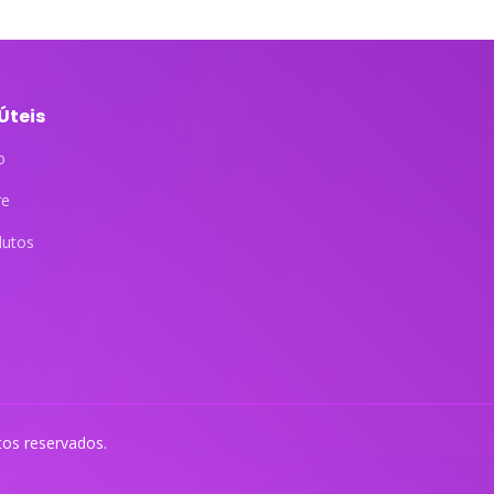
 Úteis
o
re
dutos
itos reservados.